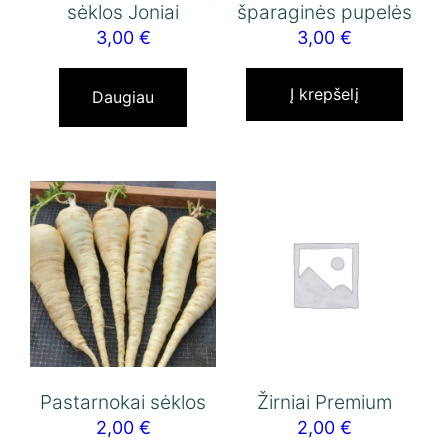
sėklos Joniai
šparaginės pupelės
3,00
€
3,00
€
Į krepšelį
Daugiau
Pastarnokai sėklos
Žirniai Premium
2,00
€
2,00
€