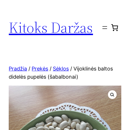
Eiti
prie
Kitoks Daržas
turinio
Pradžia
/
Prekės
/
Sėklos
/ Vijoklinės baltos
didelės pupelės (šabalbonai)