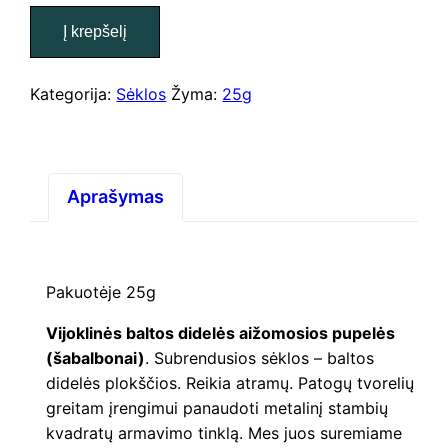
Vijoklinės
Į krepšelį
baltos
didelės
pupelės
Kategorija:
Sėklos
Žyma:
25g
(šabalbonai)
Aprašymas
Pakuotėje 25g
Vijoklinės baltos didelės aižomosios pupelės
(šabalbonai)
. Subrendusios sėklos – baltos
didelės plokščios. Reikia atramų. Patogų tvorelių
greitam įrengimui panaudoti metalinį stambių
kvadratų armavimo tinklą. Mes juos suremiame