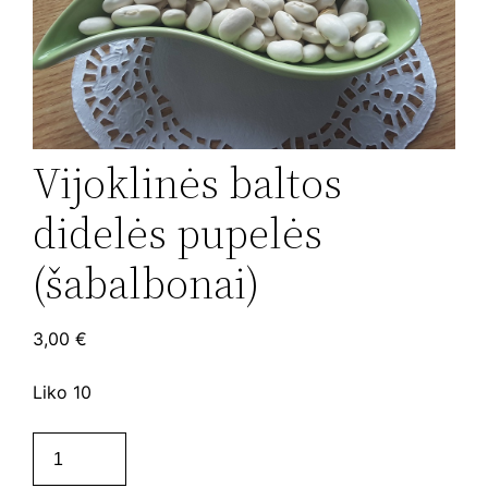
Vijoklinės baltos
didelės pupelės
(šabalbonai)
3,00
€
Liko 10
produkto
kiekis: