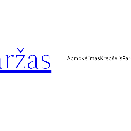
aržas
Apmokėjimas
Krepšelis
Par