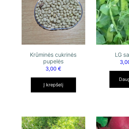
Krūminės cukrinės
LG sal
pupelės
3,
3,00
€
Dau
Į krepšelį