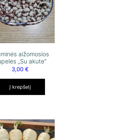
ūminės aižomosios
pelės „Su akute”
3,00
€
Į krepšelį