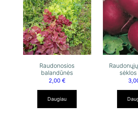
Raudonosios
Raudonųjų
balandūnės
sėklos
2,00
€
3,
Daugiau
Dau