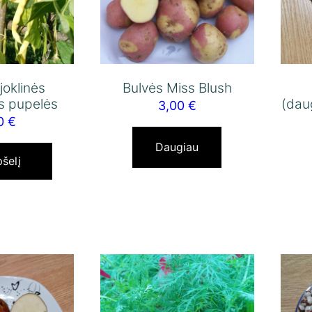
ijoklinės
Bulvės Miss Blush
s pupelės
(dau
3,00
€
00
€
Daugiau
pšelį