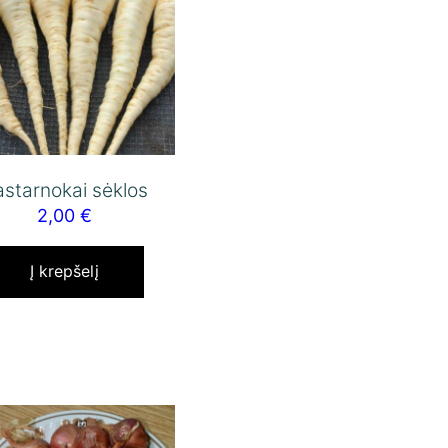
astarnokai sėklos
2,00
€
Į krepšelį