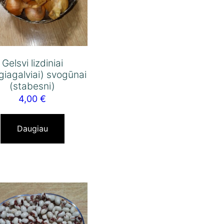
Gelsvi lizdiniai
giagalviai) svogūnai
(stabesni)
4,00
€
Daugiau