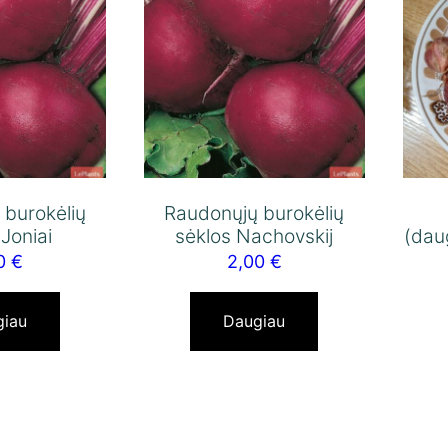
 burokėlių
Raudonųjų burokėlių
 Joniai
sėklos Nachovskij
(dau
00
€
2,00
€
giau
Daugiau