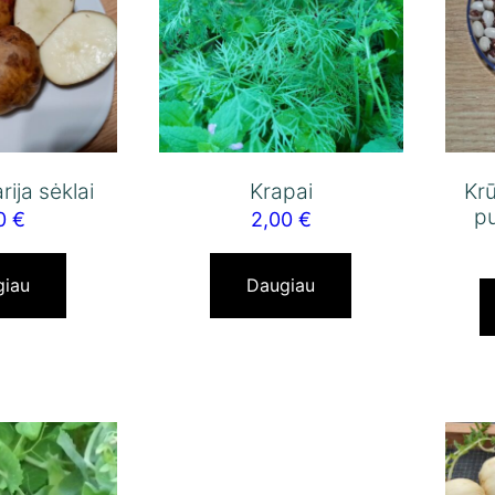
rija sėklai
Krapai
Kr
pu
00
€
2,00
€
giau
Daugiau