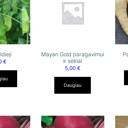
dieji
Mayan Gold paragavimui
P
ir sėklai
00
€
5,00
€
giau
Daugiau