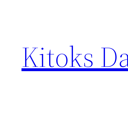
Eiti
prie
turinio
Kitoks D