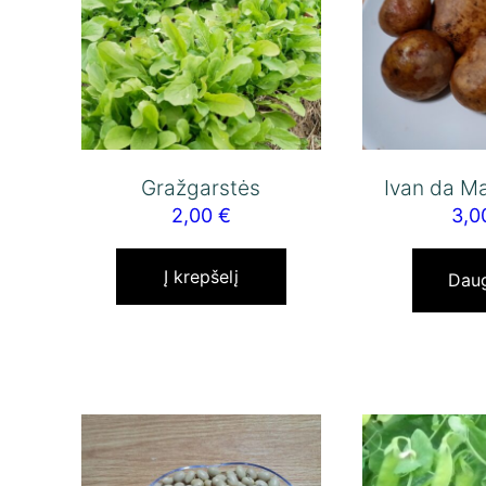
Gražgarstės
Ivan da Ma
2,00
€
3,
Į krepšelį
Dau