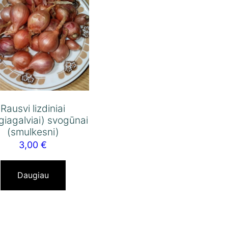
Rausvi lizdiniai
giagalviai) svogūnai
(smulkesni)
3,00
€
Daugiau