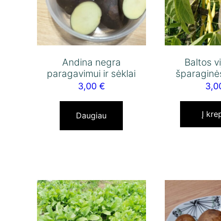
Andina negra
Baltos v
paragavimui ir sėklai
šparaginė
3,00
€
3,
Į kre
Daugiau