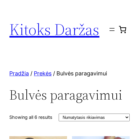
Eiti
prie
Kitoks Daržas
turinio
Pradžia
/
Prekės
/ Bulvės paragavimui
Bulvės paragavimui
Showing all 6 results