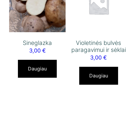
Sineglazka
Violetinės bulvės
paragavimui ir sėklai
3,00
€
3,00
€
Daugiau
Daugiau