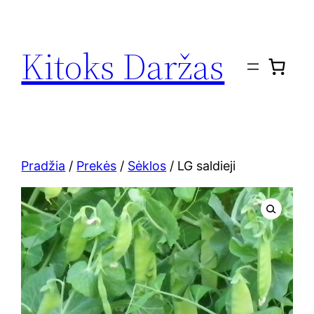
Eiti
prie
Kitoks Daržas
turinio
Pradžia
/
Prekės
/
Sėklos
/ LG saldieji