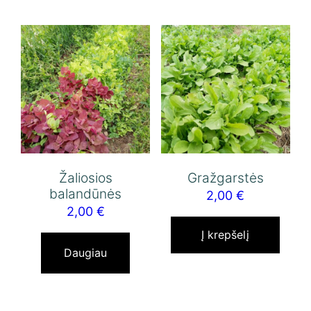
Žaliosios
Gražgarstės
balandūnės
2,00
€
2,00
€
Į krepšelį
Daugiau