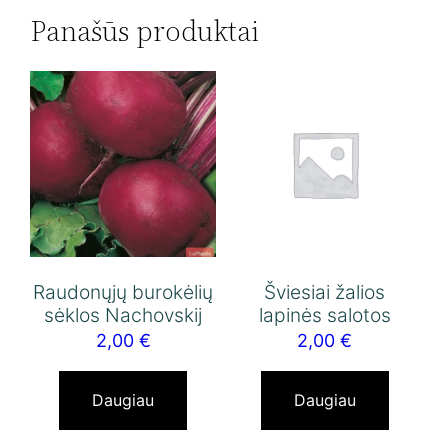
Panašūs produktai
Raudonųjų burokėlių
Šviesiai žalios
sėklos Nachovskij
lapinės salotos
2,00
€
2,00
€
Daugiau
Daugiau