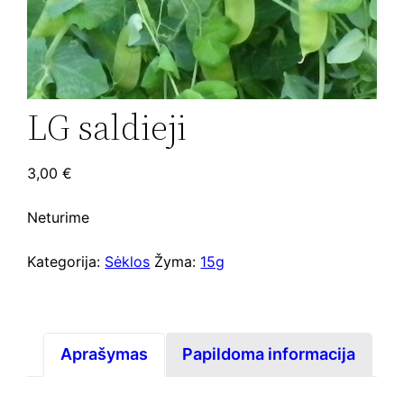
LG saldieji
3,00
€
Neturime
Kategorija:
Sėklos
Žyma:
15g
Aprašymas
Papildoma informacija