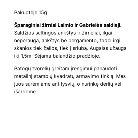
Pakuotėje 15g
Šparaginiai žirniai Laimio ir Gabrielės saldieji.
Saldžios sultingos ankštys ir žirneliai, ilgai
neperauga, ankštys be pergamento, todėl irgi
skanios tiek žalios, tiek į sriubą. Augalas užauga
iki 1,5m. Sėjama balandžio pradžioje.
Patogų tvorelių greitam įrengimui panaudoti
metalinį stambių kvadratų armavimo tinklą. Mes
juos suremiame ant lysvių, o nurinkę derlių vėl
išardome.