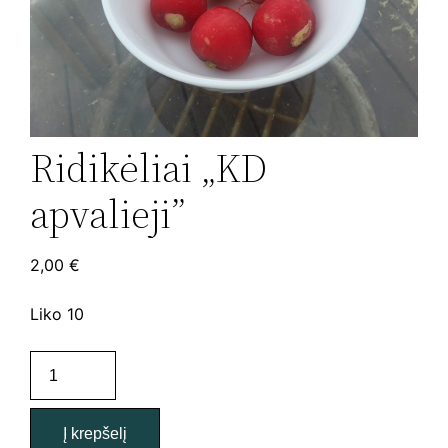
Ridikėliai „KD
apvalieji”
2,00
€
Liko 10
produkto
kiekis:
Ridikėliai
Į krepšelį
"KD