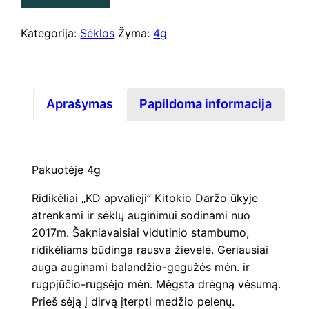
apvalieji"
Kategorija:
Sėklos
Žyma:
4g
Aprašymas
Papildoma informacija
Pakuotėje 4g
Ridikėliai „KD apvalieji” Kitokio Daržo ūkyje
atrenkami ir sėklų auginimui sodinami nuo
2017m. Šakniavaisiai vidutinio stambumo,
ridikėliams būdinga rausva žievelė. Geriausiai
auga auginami balandžio-gegužės mėn. ir
rugpjūčio-rugsėjo mėn. Mėgsta drėgną vėsumą.
Prieš sėją į dirvą įterpti medžio pelenų.