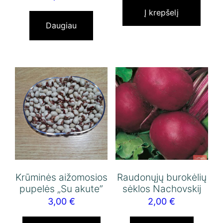
Į krepšelį
Daugiau
Krūminės aižomosios
Raudonųjų burokėlių
pupelės „Su akute”
sėklos Nachovskij
3,00
€
2,00
€