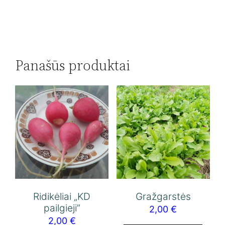
Panašūs produktai
Ridikėliai „KD
Gražgarstės
pailgieji”
2,00
€
2,00
€