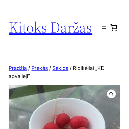
Eiti
prie
Kitoks Daržas
turinio
Pradžia
/
Prekės
/
Sėklos
/ Ridikėliai „KD
apvalieji”